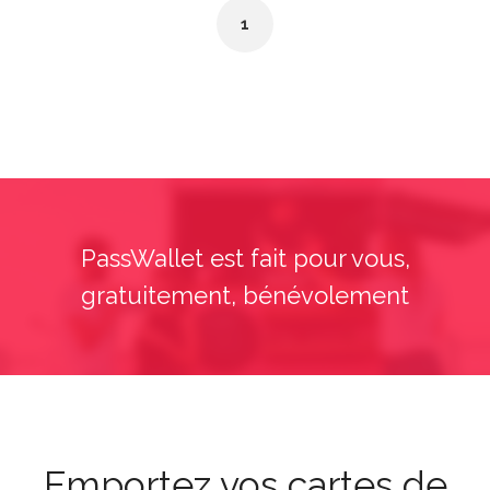
1
PassWallet est fait pour vous,
gratuitement, bénévolement
Emportez vos cartes de