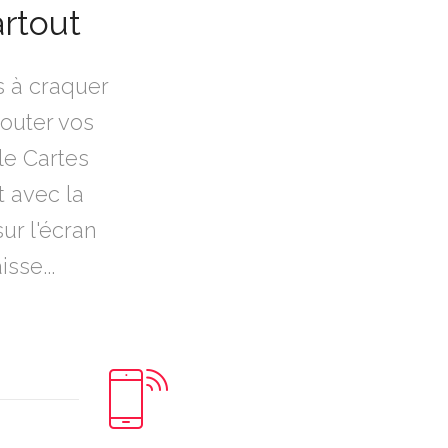
artout
s à craquer
jouter vos
le Cartes
t avec la
ur l'écran
sse...